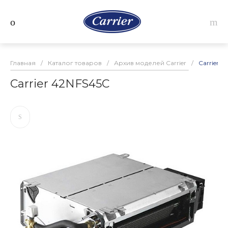
Главная
/
Каталог товаров
/
Архив моделей Carrier
/
Carrier 
Carrier 42NFS45C