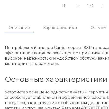
1
/
2
Описание
Характеристики
Отзывы
Центробежный чиллер Carrier серии 19XR типора
эффективное водяное охлаждение при сниженных 
высокой надежностью и удобством обслуживани
мониторинга параметров.
Основные характеристики
Устройство оснащено одноступенчатым гермети
способствует стабильной и эффективной работе
нагрузках, а конструкция с избыточным давлени
затраты и упрощая монтаж. Размеры 4997×2711×302