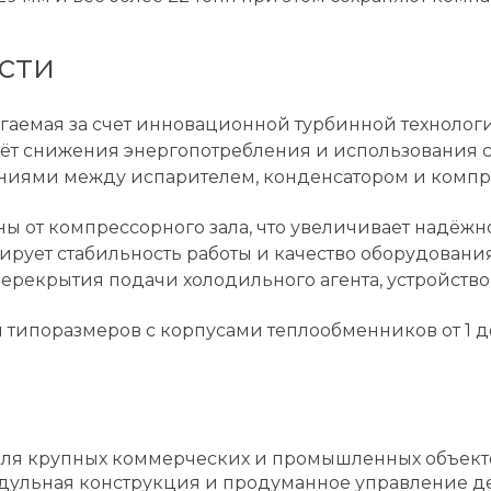
сти
игаемая за счет инновационной турбинной техноло
чёт снижения энергопотребления и использования 
ниями между испарителем, конденсатором и компре
 от компрессорного зала, что увеличивает надёжно
рует стабильность работы и качество оборудования
рекрытия подачи холодильного агента, устройство 
типоразмеров с корпусами теплообменников от 1 до 
н для крупных коммерческих и промышленных объек
одульная конструкция и продуманное управление д