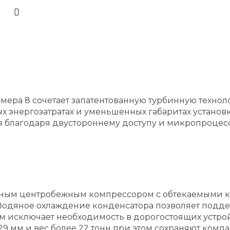
змера 8 сочетает запатентованную турбинную техно
энергозатратах и уменьшенных габаритах установк
я благодаря двустороннему доступу и микропроцес
чным центробежным компрессором с обтекаемыми к
. Водяное охлаждение конденсатора позволяет под
ем исключает необходимость в дорогостоящих устро
9 мм и вес более 22 тонн при этом сохраняют компа