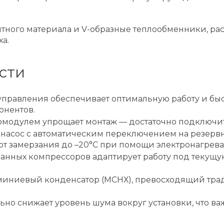
итного материала и V-образные теплообменники, ра
а.
сти
правления обеспечивает оптимальную работу и бы
онентов.
модулем упрощает монтаж — достаточно подключи
насос с автоматическим переключением на резер
от замерзания до –20°С при помощи электронагрева
нных компрессоров адаптирует работу под текущую 
юминиевый конденсатор (МСНХ), превосходящий тр
но снижает уровень шума вокруг установки, что в