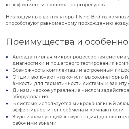
коэффициент и экономя энергоресурсы.
Низкошумные вентиляторы Flying Bird из композ
способствуют равномерному прохождению воздух
Преимущества и особенно
Автоадаптивная микропроцессорная система у
диагностики и пошагового тестирования комп
Возможность комплектации встроенным гидро
Опции включают низко- или высоконапорный 
ёмкости для герметичности системы и защиту 
Динамическое управление числом задействова
оборудования.
В системе используется микроканальный ал
эффективности теплообмена и компактности.
Звукоизолирующий кожух (опция) дополнитель
рабочими зонами.