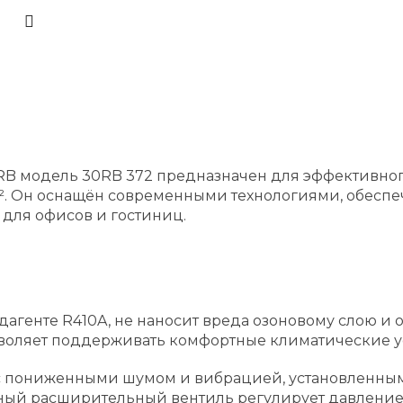
0RB модель 30RB 372 предназначен для эффективн
. Он оснащён современными технологиями, обесп
 для офисов и гостиниц.
адагенте R410A, не наносит вреда озоновому слою 
озволяет поддерживать комфортные климатические у
 пониженными шумом и вибрацией, установленными
нный расширительный вентиль регулирует давлени