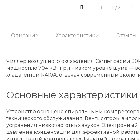
1
/
2
Описание
Характеристики
Отзывы
Чиллер воздушного охлаждения Carrier серии 3
мощностью 704 кВт при низком уровне шума — все
хладагентом R410A, отвечая современным эколог
Основные характеристики
Устройство оснащено спиральными компрессорам
технического обслуживания. Вентиляторы выпол
устранения низкочастотных звуков. Электронны
давление конденсации для эффективной работы п
интуитивный контроль всех функций, сокращая 