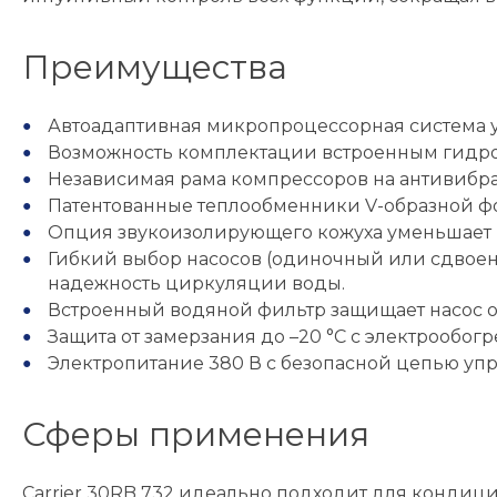
Преимущества
Автоадаптивная микропроцессорная система у
Возможность комплектации встроенным гидро
Независимая рама компрессоров на антивибр
Патентованные теплообменники V-образной ф
Опция звукоизолирующего кожуха уменьшает р
Гибкий выбор насосов (одиночный или сдвое
надежность циркуляции воды.
Встроенный водяной фильтр защищает насос о
Защита от замерзания до –20 °C с электрообог
Электропитание 380 В с безопасной цепью уп
Сферы применения
Carrier 30RB 732 идеально подходит для конди