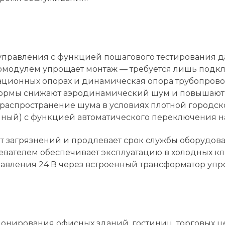
правления с функцией пошагового тестирования д
модулем упрощает монтаж — требуется лишь подкл
ационных опорах и динамическая опора трубопров
ормы снижают аэродинамический шум и повышают 
аспространение шума в условиях плотной городско
нный) с функцией автоматического переключения н
т загрязнений и продлевает срок службы оборудова
ревателем обеспечивает эксплуатацию в холодных к
равления 24 В через встроенный трансформатор упр
ционирования офисных зданий, гостиниц, торговых