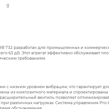
0RB 732 разработан для промышленных и коммерчес
го 63 дБ. Этот агрегат эффективно обслуживает пл
ическим требованиям.
и с низким уровнем вибрации, что гарантирует дл
нены из композитного материала и спроектирован
й расширительный вентиль позволяет оптимизирова
ри различных нагрузках. Система управления Pro-D
время обслуживания.