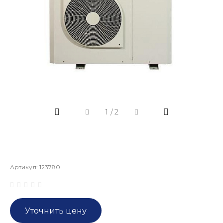
1
/
2
Артикул:
123780
Уточнить цену