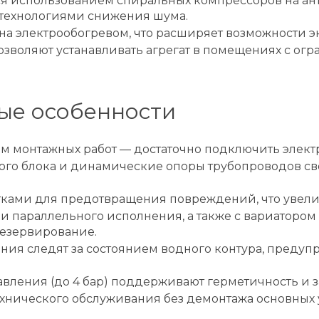
я использованием спиральных компрессоров на ант
 технологиями снижения шума.
а электрообогревом, что расширяет возможности эк
зволяют устанавливать агрегат в помещениях с ог
ые особенности
 монтажных работ — достаточно подключить элект
го блока и динамические опоры трубопроводов св
ами для предотвращения повреждений, что увелич
и параллельного исполнения, а также с вариатором
резервирование.
ния следят за состоянием водного контура, преду
ления (до 4 бар) поддерживают герметичность и з
хнического обслуживания без демонтажа основных 