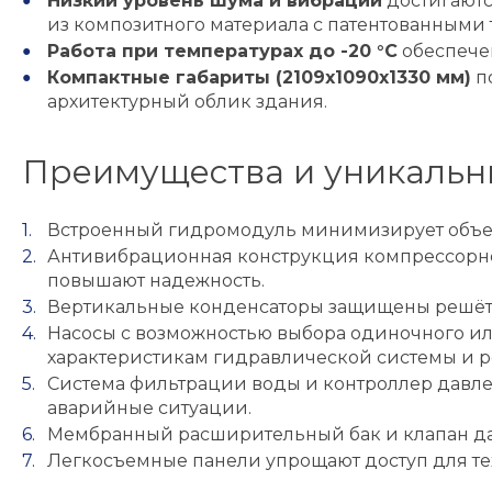
Низкий уровень шума и вибраций
достигаютс
из композитного материала с патентованными
Работа при температурах до -20 °C
обеспечен
Компактные габариты (2109x1090x1330 мм)
по
архитектурный облик здания.
Преимущества и уникальн
Встроенный гидромодуль минимизирует объем
Антивибрационная конструкция компрессорно
повышают надежность.
Вертикальные конденсаторы защищены решётк
Насосы с возможностью выбора одиночного ил
характеристикам гидравлической системы и 
Система фильтрации воды и контроллер давле
аварийные ситуации.
Мембранный расширительный бак и клапан дав
Легкосъемные панели упрощают доступ для те