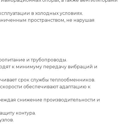
ивибрационных опорах, а также вентиляторами
сплуатации в холодных условиях.
раниченным пространством, не нарушая
ропитание и трубопроводы.
одят к минимуму передачу вибраций и
ивает срок службы теплообменников.
 скорости обеспечивают адаптацию к
преждая снижение производительности и
ащиту контура.
узлов.