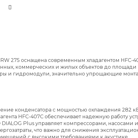
30RW 275 оснащена современным хладагентом HFC-
ных, коммерческих и жилых объектов до площади 
ы и гидромодули, значительно упрощающие монтаж
е конденсатора с мощностью охлаждения 282 кВт и р
адагента HFC-407C обеспечивает надежную работу у
DIALOG Plus управляет компрессорами, насосами и
ергозатраты, что важно для снижения эксплуатацио
омещений с высокими требованиями к акустике.