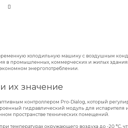
современную холодильную машину с воздушным кон
 в промышленных, коммерческих и жилых зданиях.
и экономном энергопотреблении.
и их значение
тивным контроллером Pro-Dialog, который регулир
строенный гидравлический модуль для испарителя 
нном пространстве технических помещений.
и температурах окружающего воздуха до -20 °С, ч