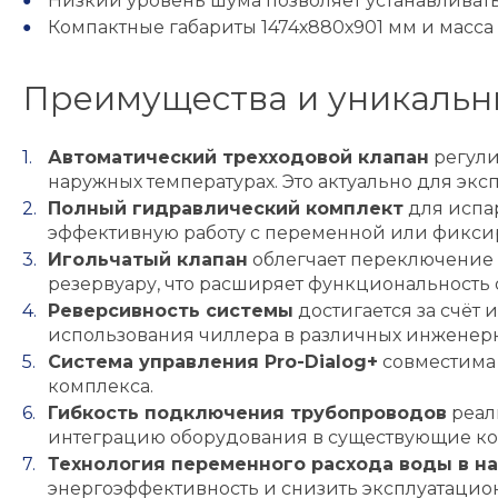
Низкий уровень шума позволяет устанавливат
Компактные габариты 1474х880х901 мм и масса
Преимущества и уникальн
Автоматический трехходовой клапан
регули
наружных температурах. Это актуально для эк
Полный гидравлический комплект
для испа
эффективную работу с переменной или фиксир
Игольчатый клапан
облегчает переключение
резервуару, что расширяет функциональность 
Реверсивность системы
достигается за счёт
использования чиллера в различных инженерн
Система управления Pro-Dialog+
совместима 
комплекса.
Гибкость подключения трубопроводов
реал
интеграцию оборудования в существующие к
Технология переменного расхода воды в на
энергоэффективность и снизить эксплуатацион