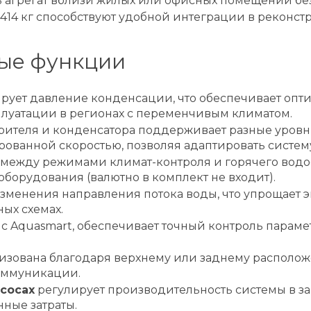
ь агрегат вблизи жилых или офисных помещений бе
 414 кг способствуют удобной интеграции в реконс
ые функции
рует давление конденсации, что обеспечивает опти
сплуатации в регионах с переменчивым климатом.
рителя и конденсатора поддерживает разные уровн
ованной скоростью, позволяя адаптировать систему
 между режимами климат-контроля и горячего вод
оборудования (валютно в комплект не входит).
 изменения направления потока воды, что упрощает
ых схемах.
с Aquasmart, обеспечивает точный контроль параме
изована благодаря верхнему или заднему расположе
оммуникации.
сосах
регулирует производительность системы в за
ные затраты.