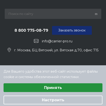
8 800 775-08-79
Заказать звонок
info@carrier-pro.ru
г. Москва, БЦ Вятский, ул. Вятская д.70, офис 715
Для Вашего удобства этот веб-сайт использует файлы
cookie и системы обезличенной статистики.
Выберите настройки cookie
Принять
Минимальные
© ООО «ТЕХНОКЛИМАТ ИНЖИНИРИНГ», официальный
Аналитические/Функциональные
дилер Carrier (Керриер) в РФ
Настроить