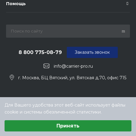
Помощь
8 800 775-08-79
Заказать звонок
info@carrier-pro.ru
г. Москва, БЦ Вятский, ул. Вятская д.70, офис 715
Для Вашего удобства этот веб-сайт использует файлы
cookie и системы обезличенной статистики.
Выберите настройки cookie
Принять
Минимальные
© ООО «ТЕХНОКЛИМАТ ИНЖИНИРИНГ», официальный
Аналитические/Функциональные