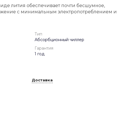
миде лития обеспечивает почти бесшумное,
бжение с минимальным электропотреблением и
Тип
Абсорбционный чиллер
Гарантия
1 год
Доставка