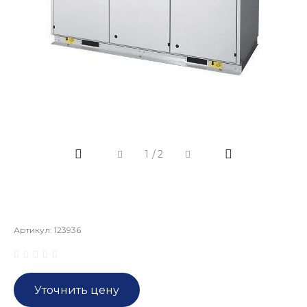
1
/
2
Артикул:
123936
Уточнить цену