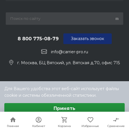
8 800 775-08-79
Заказать звонок
info@carrier-pro.ru
г. Москва, БЦ Вятский, ул. Вятская д.70, офис 715
Для Вашего удобства этот веб-сайт использует файлы
cookie и системы обезличенной статистики.
Выберите настройки cookie
Принять
Минимальные
Аналитические/Функциональные
© ООО «ТЕХНОКЛИМАТ ИНЖИНИРИНГ», официальный
дилер Carrier (Керриер) в РФ
Настроить
Главная
Главная
Кабинет
Кабинет
Корзина
Корзина
Избранные
Избранные
Сравнение
Сравнение